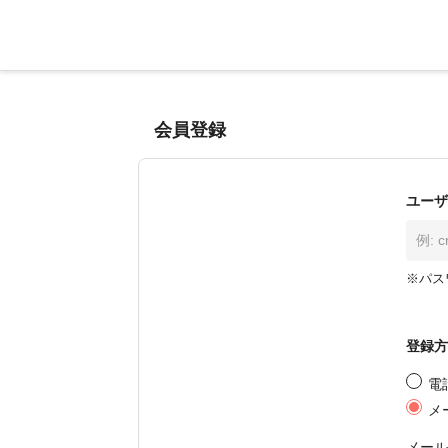
会員登録
ユーザ
※パス
登録方
電
メ
メール