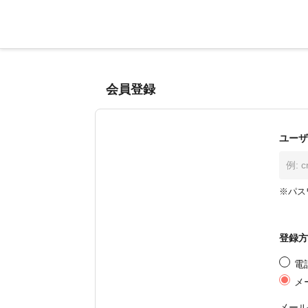
会員登録
ユーザ
※パス
登録方
電
メ
メール