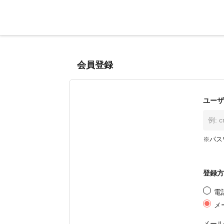
会員登録
ユーザ
※パス
登録方
電
メ
メール