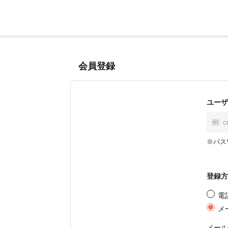
会員登録
ユーザ
※パス
登録方
電
メ
メール