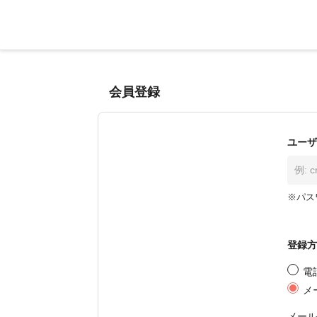
会員登録
ユーザ
※パス
登録方
電
メ
メール