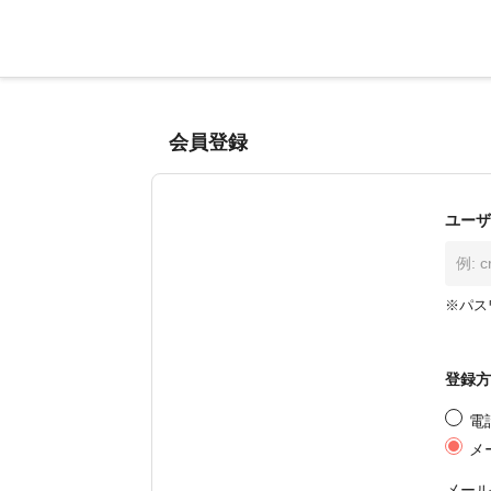
会員登録
ユーザ
※パス
登録方
電
メ
メール