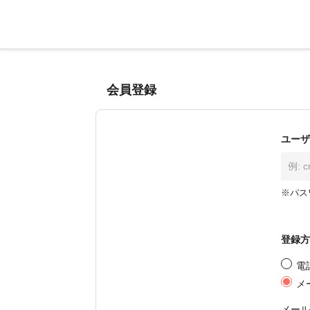
会員登録
ユーザ
※パス
登録方
電
メ
メール