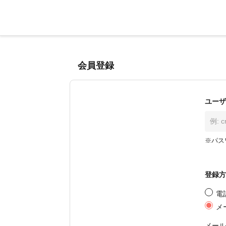
会員登録
ユーザ
※パス
登録方
電
メ
メール