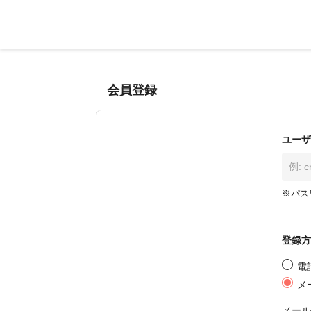
会員登録
ユーザ
※パス
登録方
電
メ
メール