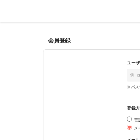
会員登録
ユーザ
※パス
登録方
電
メ
メール