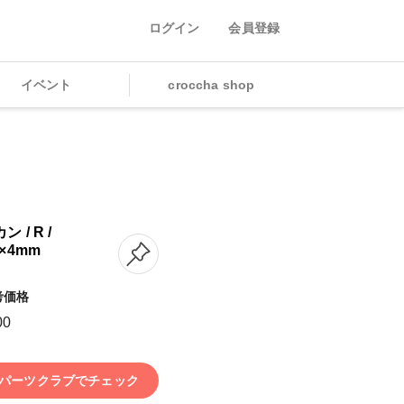
ログイン
会員登録
イベント
croccha shop
ン / R /
6×4mm
考価格
00
パーツクラブでチェック