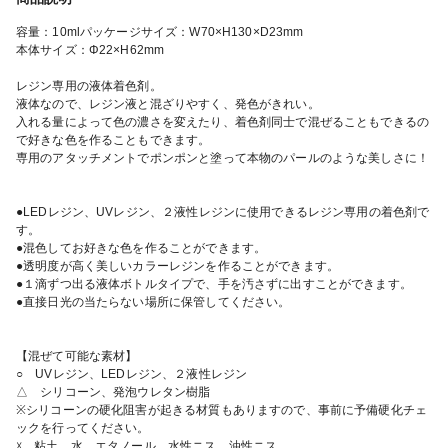
容量：10mlパッケージサイズ：W70×H130×D23mm
本体サイズ：Φ22×H62mm
レジン専用の液体着色剤。
液体なので、レジン液と混ざりやすく、発色がきれい。
入れる量によって色の濃さを変えたり、着色剤同士で混ぜることもできるの
で好きな色を作ることもできます。
専用のアタッチメントでポンポンと塗って本物のパールのような美しさに！
●LEDレジン、UVレジン、２液性レジンに使用できるレジン専用の着色剤で
す。
●混色してお好きな色を作ることができます。
●透明度が高く美しいカラーレジンを作ることができます。
●１滴ずつ出る液体ボトルタイプで、手を汚さずに出すことができます。
●直接日光の当たらない場所に保管してください。
【混ぜて可能な素材】
○ UVレジン、LEDレジン、２液性レジン
△ シリコーン、発泡ウレタン樹脂
※シリコーンの硬化阻害が起きる材質もありますので、事前に予備硬化チェ
ックを行ってください。
☓ 粘土、水、エタノール、水性ニス、油性ニス