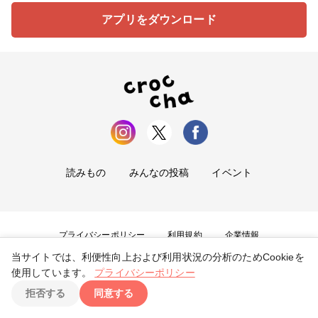
アプリをダウンロード
読みもの
みんなの投稿
イベント
プライバシーポリシー
利用規約
企業情報
当サイトでは、利便性向上および利用状況の分析のためCookieを
お問い合わせ
使用しています。
プライバシーポリシー
拒否する
同意する
Copyright ©
2026
tryangle Co., Ltd. All Rights Reserved.