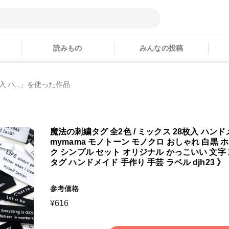
読みもの
みんなの投稿
入 ハ...」を使った作品
魔法の刺繍タグ 全2色 / ミックス 28枚入 ハン
mymama モノトーン モノクロ おしゃれ 白黒 
ク シンプル セット オリジナル かっこいい 文字
タグ ハンドメイド 手作り 手芸 ラベル djh23 》
参考価格
¥
616