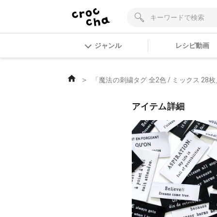
ジャンル
レシピ動画
＞
「魔法の刺繍タグ 全2色 / ミックス 28枚
アイテム詳細