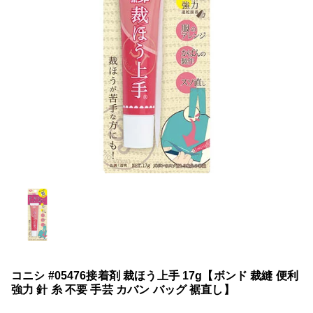
コニシ #05476接着剤 裁ほう上手 17g【ボンド 裁縫 便利
強力 針 糸 不要 手芸 カバン バッグ 裾直し】