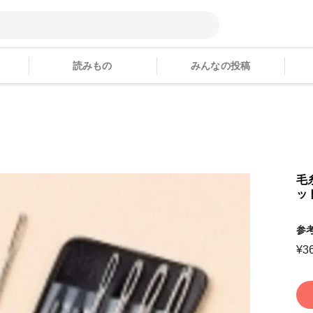
読みもの
みんなの投稿
品
毛
ッ
参
¥
3