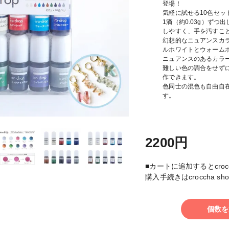
登場！
気軽に試せる10色セッ
1滴（約0.03g）ずつ
しやすく、手を汚すこ
幻想的なニュアンスカ
ルホワイトとウォーム
ニュアンスのあるカラ
難しい色の調合をせず
作できます。
色同士の混色も自由自
す。
2200円
■カートに追加するとcroc
購入手続きはcroccha 
個数を