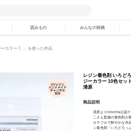
読みもの
みんなの投稿
カラー 1...」を使った作品
レジン着色剤 いろどろ
ジーカラー 10色セット 
清原
商品説明
清原よりcroccha公
こさん監修の着色剤が
カラフルで鮮やかな作
ン着色剤「いろどろっ