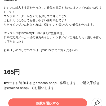
レジンに封入する雲を作ったり、作品を固定するのにオススメの白いねりけ
しです！
エンボスヒーターがなくても少し手で練ることで
ふわふわになるとても使いやすい練り消しです！
ちぎってレジンに封入すれば、空レジンや雲レジンの作品を作れます。
空レジン作家のtommy110369さんに監修頂き、
日本の文具メーカー様の協力のもと、ハンドメイドに適したねり消しを作っ
て頂きました！
ねりけしの作り方のコツは、youtubeにてご覧ください◎
165円
■カートに追加するとcroccha shopに移動します。ご購入手続き
はcroccha shopにてお願いします。
個数を選択する