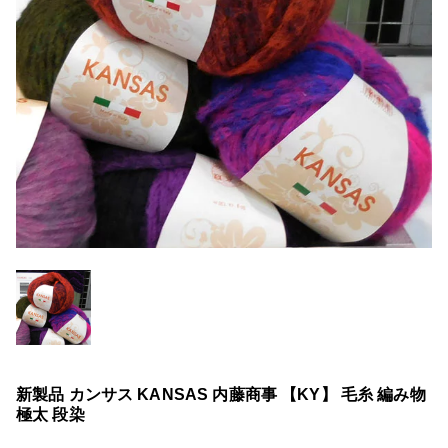
新製品 カンサス KANSAS 内藤商事 【KY】 毛糸 編み物
極太 段染