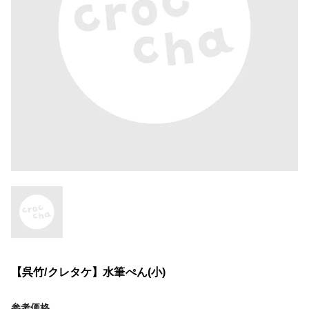
【呉竹/クレタケ】水筆ぺん(小)
参考価格