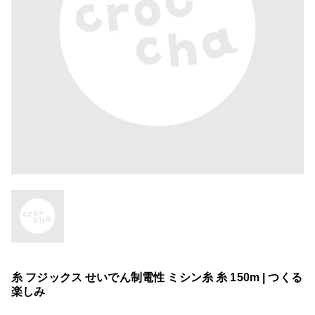
糸 フジックス せいでん制電性 ミシン糸 糸 150m | つくる
楽しみ