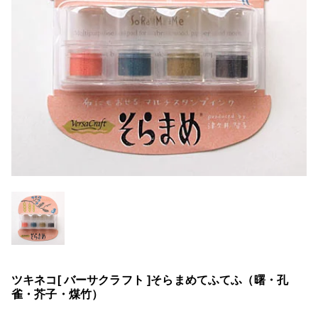
ツキネコ[ バーサクラフト ]そらまめてふてふ（曙・孔
雀・芥子・煤竹）