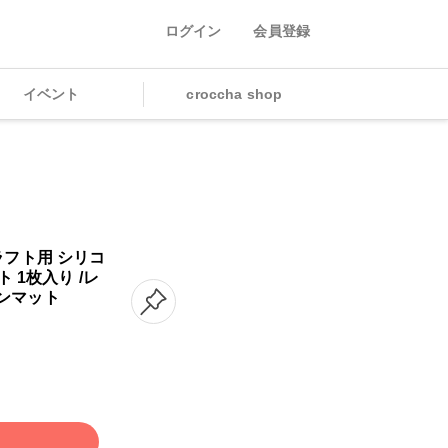
ログイン
会員登録
イベント
croccha shop
ラフト用 シリコ
ト 1枚入り /レ
ジンマット