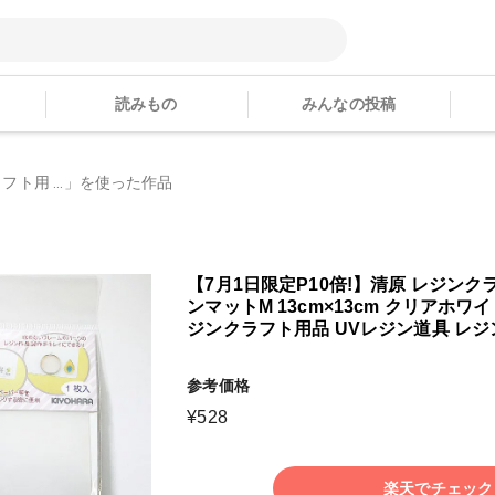
読みもの
みんなの投稿
フト用 ...」を使った作品
【7月1日限定P10倍!】清原 レジンク
ンマットM 13cm×13cm クリアホワイ
ジンクラフト用品 UVレジン道具 レ
参考価格
¥
528
楽天でチェック