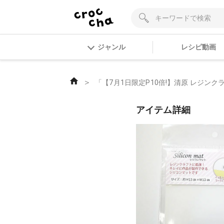
ジャンル
レシピ動画
＞
「【7月1日限定P10倍!】清原 レジンクラ
アイテム詳細