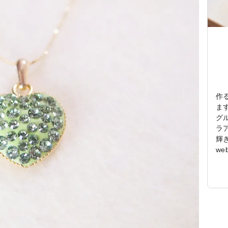
作
ま
グ
ラ
輝
w