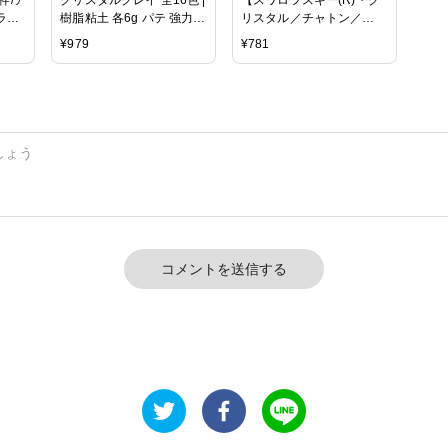
ラフ
樹脂粘土 各6g パテ 強力接
リスタル／チャトン／
着 スワロ アクセサリー ジ
#1028】 ペリドット
¥
979
¥
781
ュエリー用 仕上がり 粘土
PP10 144粒
コメントを送信する