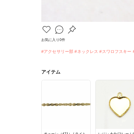
お気に入り
0
件
#アクセサリー部
#ネックレス
#スワロフスキー
アイテム
チェーン（471） / ライト
レジン 土台/フレーム/