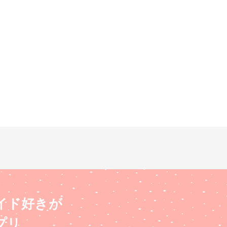
イド好きが
プリ