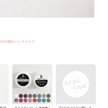
#その他のハンドメイド
枠/ア
クリスタルクレイ 全16色 |
【スワロフスキー(R)・ク