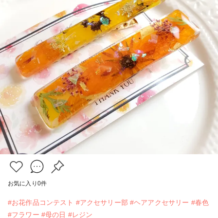
お気に入り
0
件
#お花作品コンテスト
#アクセサリー部
#ヘアアクセサリー
#春色
#フラワー
#母の日
#レジン