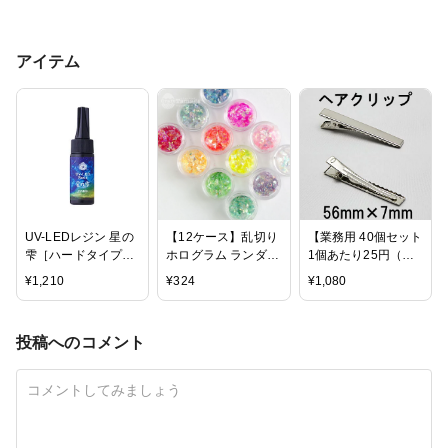
アイテム
UV-LEDレジン 星の
【12ケース】乱切り
【業務用 40個セット
雫［ハードタイプ］
ホログラム ランダム
1個あたり25円（税
25ｇ
12ケースアソート 封
別）】 ヘアクリップ
¥
1,210
¥
324
¥
1,080
入素材/着色/ネイル/
[56mm×7mm] sgy-
レジン/キラキラ/オ
536_40p(クリップ
ーロラフィルム //ア
手芸 ヘアアクセサリ
投稿へのコメント
クセサリー/パーツ/
ー パーツ つまみ細
材料/卸/ハンドメイ
工 ハンドメイド 材
ド/手芸//
料 素材 資材 副資材
やっとこピン ヤット
コピン 土台）