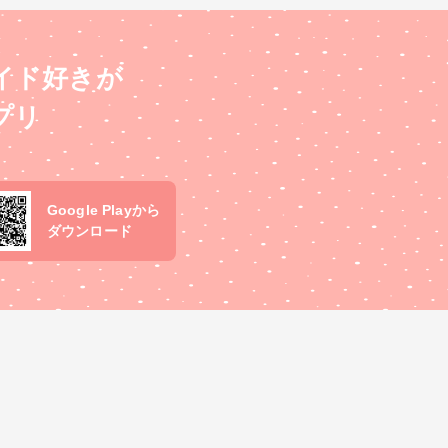
イド好きが
プリ
Google Playから
ダウンロード