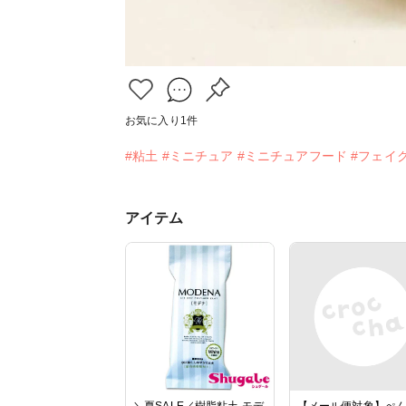
お気に入り
1
件
#粘土
#ミニチュア
#ミニチュアフード
#フェイ
アイテム
＼夏SALE／樹脂粘土 モデ
【メール便対象】ぺ