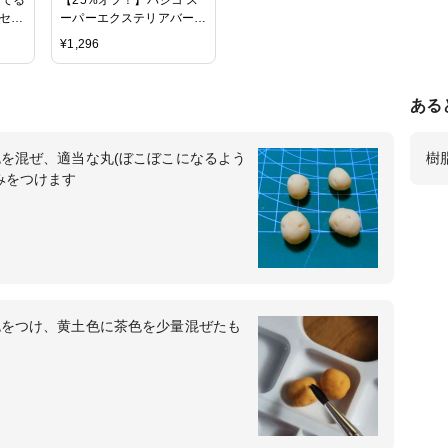
色セッ
ーパーエクステリアバーニ
 アクリ
ッシュ 各種2タイプ 宅配
¥
1,296
便発送のみ
ある
を混ぜ、適当な丸(ぼこぼこになるよう
樹
みをつけます
色をつけ、黄土色に茶色を少量混ぜたも