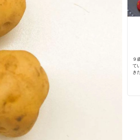
９
て
き