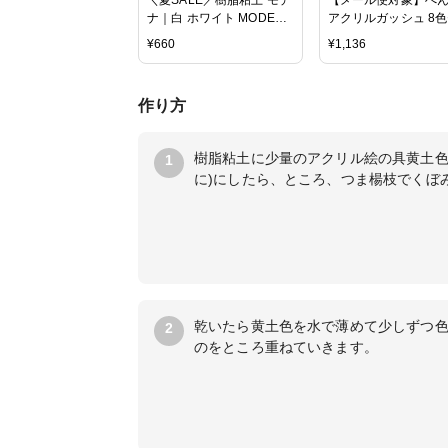
ナ｜白 ホワイト MODENA
アクリルガッシュ 8
パジコ 粘土 モデナ ねんど
ト(白2本入) WXR-8
¥
660
¥
1,136
ル絵の具
作り方
樹脂粘土に少量のアクリル絵の具黄土色
1
に)にしたら、ところ、つま楊枝でくぼ
乾いたら黄土色を水で薄めて少しずつ
2
のをところ重ねていきます。