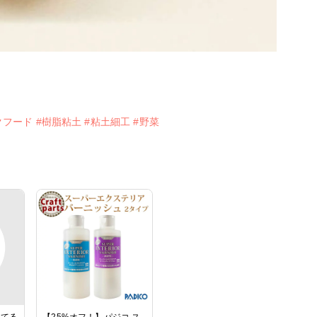
クフード
#樹脂粘土
#粘土細工
#野菜
んてる
【25%オフ！】パジコ ス