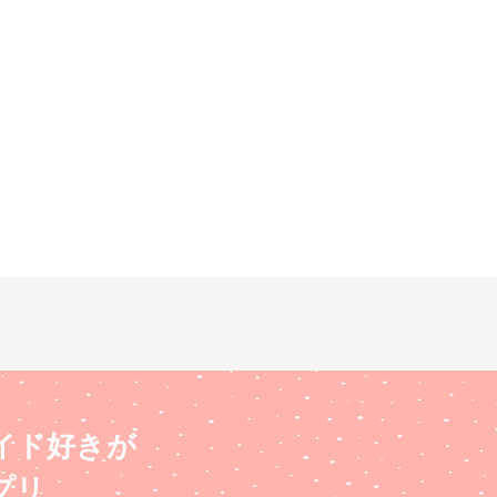
イド好きが
プリ