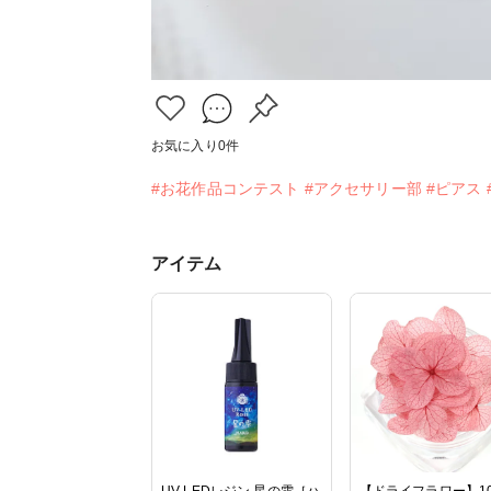
お気に入り
0
件
#お花作品コンテスト
#アクセサリー部
#ピアス
アイテム
UV-LEDレジン 星の雫［ハ
【ドライフラワー】1