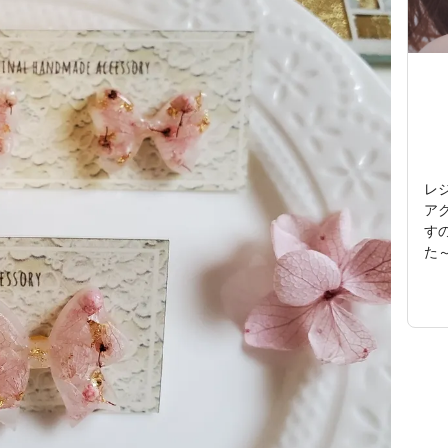
レ
アク
す
た～