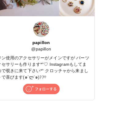
papillon
@
papillon
ジン使用のアクセサリーがメインですが パーツ
セサリーも作ります*°♡ Instagramもしてま
ので覗きに来て下さい*° クロッチャから来まし
で喜びます(๑´ლ`๑)ﾌﾌ♡