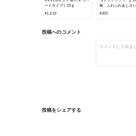
ードタイプ］25ｇ
枚 ふわふわあじさ
《ベージュピンク》
¥
1,210
¥
302
バリウム ハーバリュ
小花 プリザーブドフ
ー 押し花 花材 flower
投稿へのコメント
花 アジサイ ビーズア
パーツ アクセサリー
ツ】
投稿をシェアする