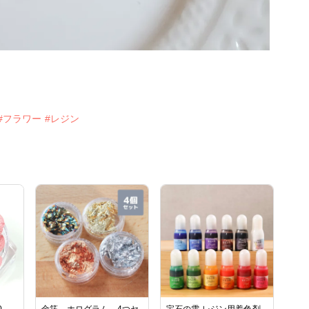
#フラワー
#レジン
0
金箔 ホログラム 4つセ
宝石の雫 レジン用着色剤