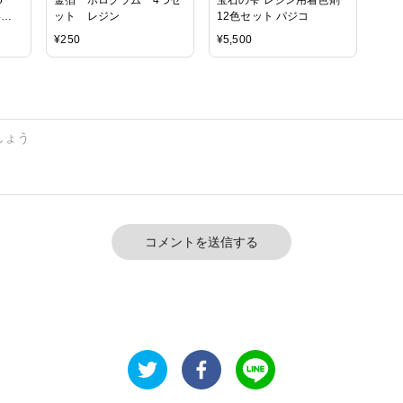
い
ット レジン
12色セット パジコ
【ハー
¥
250
¥
5,500
ーム
ラワ
 紫陽
ンド
パー
コメントを送信する