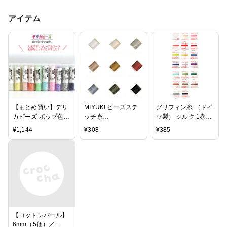
アイテム
【まとめ買い】デリ
MIYUKI ビーズステ
グリフィン糸 （ドイ
カビーズ ポップ色
ッチ糸
ツ製） シルク 1巻
（3gx10本セット） |
#40(0.2mm×50m巻
（2m）
¥
1,144
¥
308
¥
385
つくる楽しみ ビーズ
き)
アクセサリー
【コットンパール】
6mm（5個）／