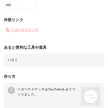
8mm（5個）／
¥
95
10mm（3個）日本製
外部リンク
ペヨーテステッチ
あると便利な工具や道具
ハサミ
作り方
ペヨーテステッチはYouTubeをみてつ
1
くりました。