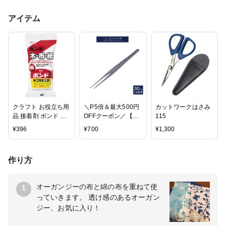
アイテム
クラフト お役立ち用
＼P5倍＆最大500円
カットワークはさみ
品 接着剤 ボンド 木
OFFクーポン／【1
115
工用 速乾 180g ハン
本価格】ハーバリウ
¥
396
¥
700
¥
1,300
ディパック
ム ピンセット 30cm
ロングピンセット
作り方
オーガンジーの布と綿の布を重ねて使
1
っていきます。 透け感のあるオーガン
ジー、お気に入り！