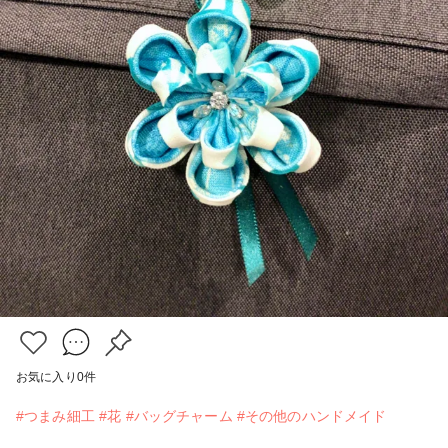
お気に入り
0
件
#つまみ細工
#花
#バッグチャーム
#その他のハンドメイド