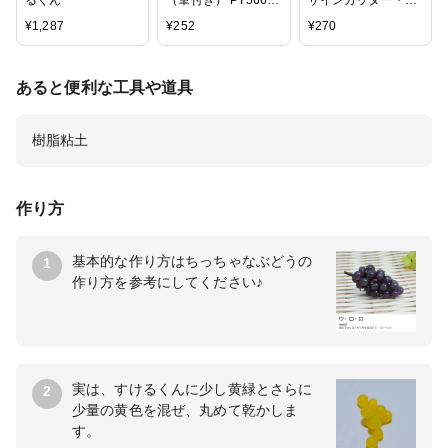
るくん
（筆付き） PT566A
ザインカッター・デ
【RCP】
ザインナイフ （D-
¥
1,287
¥
252
¥
270
400） アートワーク
や切り絵などの繊細
な切り抜きに
あると便利な工具や道具
樹脂粘土
作り方
基本的な作り方はちっちゃなぶどうの
1
作り方を参考にしてください♪
実は、すけるくんに少し黄緑とさらに
2
少量の黄色を混ぜ、丸めて乾かしま
す。