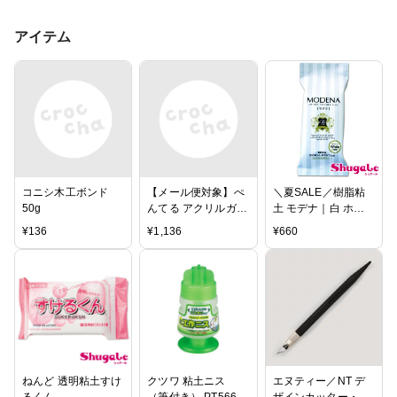
アイテム
コニシ木工ボンド
【メール便対象】ぺ
＼夏SALE／樹脂粘
50g
んてる アクリルガッ
土 モデナ｜白 ホワ
シュ 8色セット(白2
イト MODENA パジ
¥
136
¥
1,136
¥
660
本入) WXR-8 アクリ
コ 粘土 モデナ ねん
ル絵の具
ど
ねんど 透明粘土すけ
クツワ 粘土ニス
エヌティー／NT デ