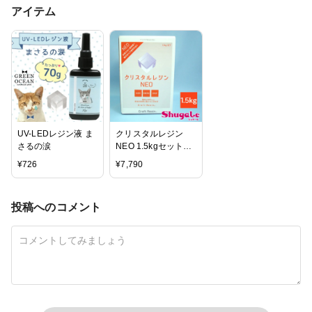
アイテム
UV-LEDレジン液 ま
クリスタルレジン
さるの涙
NEO 1.5kgセットレ
ジン レジン液 アク
¥
726
¥
7,790
セサリー | 粘土 型 型
取り 手作り ハンド
メイド ハンドメイド
投稿へのコメント
アクセサリー