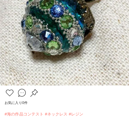
お気に入り
0
件
#海の作品コンテスト
#ネックレス
#レジン