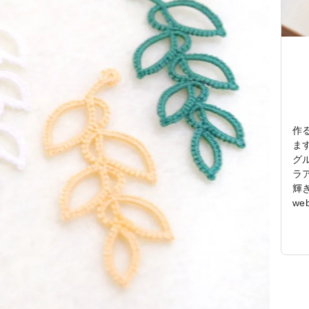
作
ま
グ
ラ
輝
w