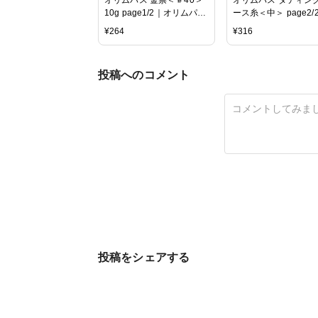
10g page1/2｜オリムパス
ース糸＜中＞ page2/
レース糸 綿 Olympus
リムパスレース糸 綿
¥
264
¥
316
Olympus
投稿へのコメント
投稿をシェアする