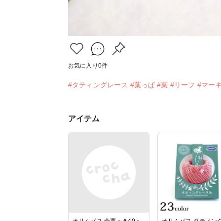
お気に入り
0
件
#タティングレース
#葉っぱ
#葉
#リーフ
#マー
アイテム
オリムパス 金票＜＃40＞
オリムパス タティン