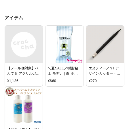
アイテム
【メール便対象】ぺ
＼夏SALE／樹脂粘
エヌティー／NT デ
んてる アクリルガッ
土 モデナ｜白 ホワ
ザインカッター・デ
シュ 8色セット(白2
イト MODENA パジ
ザインナイフ （D-
¥
1,136
¥
660
¥
270
本入) WXR-8 アクリ
コ 粘土 モデナ ねん
400） アートワーク
ル絵の具
ど
や切り絵などの繊細
な切り抜きに