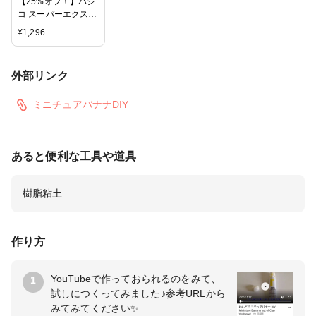
【25%オフ！】パジ
コ スーパーエクステ
リアバーニッシュ 各
¥
1,296
種2タイプ 宅配便発
送のみ
外部リンク
ミニチュアバナナDIY
あると便利な工具や道具
樹脂粘土
作り方
YouTubeで作っておられるのをみて、
1
試しにつくってみました♪参考URLから
みてみてください✨