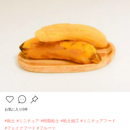
お気に入り
0
件
#粘土
#ミニチュア
#樹脂粘土
#粘土細工
#ミニチュアフード
#フェイクフード
#フルーツ