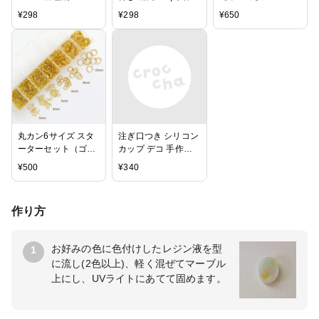
の雫 専用 パジコ
アクセサリーがこん
カン付きストラップ
¥
298
¥
298
¥
650
PADICO ラメ キラキ
な簡単に！ / シリコ
パーツ (半2重カン約
ラ グリッター UVレ
ンモールド 楕円 穴
7mm・カニカン約
ジン クラフトアレン
付き 卵型 手作り レ
12x7mm) 約100本】
ジ 太陽の雫
ジン ネックレス 3D
ブラックxゴールド
UVレジン 円 樹脂 ハ
金具 手芸材料 雑貨
ンドメイド 手芸 ア
副資材 大容量
クセサリー ペンダン
ト
丸カン6サイズ スタ
注ぎ口つき シリコン
ーターセット（ゴー
カップ デコ 手作り
ルド）
ハンドメイド 手芸
¥
500
¥
340
DIY【メール便・同
梱OK】
作り方
お好みの色に色付けしたレジン液を型
1
に流し(2色以上)、軽く混ぜてマーブル
上にし、UVライトにあてて固めます。