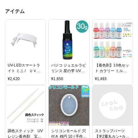
アイテム
UV-LEDスマートラ
パジコ ジュエルラビ
【着色剤】10色セッ
イト ミニ / ＵＶラ
リンス 星の雫 UV
ト カラリー ミルキ
イト レジン
LEDレジン液 ハード
ーカラー
¥
2,420
¥
1,650
¥
1,493
25g | レジン レジン
GreenOceanオリジ
液 UVレジン液 LED
ナル♪[マカロンカラ
レジン液 紫外線硬化
ー ゆめかわいい レ
レジンクラフト ハン
ジン顔料 UV-LEDレ
ドメイド アクセサリ
ジン液 お買い得 レ
ー
ジン着色 手芸]
調色スティック UV
シリコンモールド 穴
ストラップパーツ
レジン着色剤 宝石
付き 楕円 10 | 手作り
【半2重丸カン+カニ