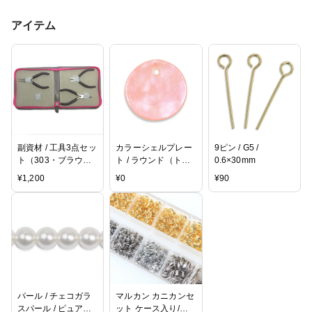
アイテム
副資材 / 工具3点セッ
カラーシェルプレー
9ピン / G5 /
ト（303・ブラウン×
ト / ラウンド（トッ
0.6×30mm
ピンク）
プホール） / PKB /
¥
1,200
¥
0
¥
90
約15mm
パール / チェコガラ
マルカン カニカンセ
スパール / ピュアホ
ット ケース入り/丸