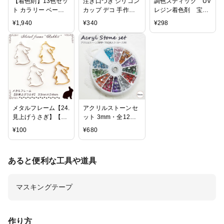
【着色剤】13色セッ
注ぎ口つき シリコン
調色スティック UV
ト カラリー ベーシ
カップ デコ 手作り
レジン着色剤 宝石
ックカラー シリコン
ハンドメイド 手芸
の雫 専用 パジコ
¥
1,940
¥
340
¥
298
パレットのおまけ付
DIY【メール便・同
PADICO ラメ キラキ
GreenOceanオリジ
梱OK】
ラ グリッター UVレ
ナル♪[レジン顔料
ジン クラフトアレン
UV-LEDレジン液 お
ジ 太陽の雫
買い得 レジン着色
手芸]
メタルフレーム【24.
アクリルストーンセ
見上げうさぎ】【1
ット 3mm・全12色
個売り】ウサギ ラビ
ラウンド型・裏面フ
¥
100
¥
680
ット 兎 春 スプリン
ラット たっぷり約
グ 可愛い 夏休み フ
840粒 各約70粒×12
ァンタジー 動物 ア
色 便利なケース入り
あると便利な工具や道具
ニマル ミニチュア
アクリルストーン デ
童話 レジン枠
コパーツ ネイル ス
◆【ゆうパケット対
トーン ネイルパーツ
マスキングテープ
象/メール便】 ミー
パーツ 【メール便対
ル皿 工作 ピア
応】
ス ネックレス ア
クセサリー キット
作り方