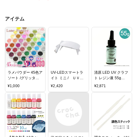
アイテム
ラメパウダー 45色ア
UV-LEDスマートラ
清原 LED UV クラフ
ソート /グリッター/
イト ミニ / ＵＶラ
ト レジン液 55g
ホログラム/ネイル/
イト レジン
LEDR55 | レジン レ
¥
1,000
¥
2,420
¥
2,871
アクセサリー/パー
ジン液 UVレジン液
ツ/材料/レジン封
LED LEDレジン液
入/Spowder14/[1set
レジンクラフト ハン
迄ゆうパケット可]
ドメイド アクセサリ
ー