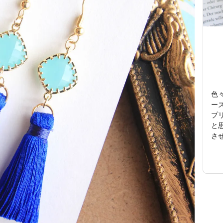
色
ー
プ
と
させ