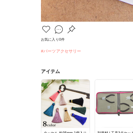
お気に入り
0
件
#パーツアクセサリー
アイテム
タッセル 約35mm 1個入り
副資材 / 工具3点セッ