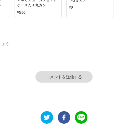
ン
ケース入り/丸カン
¥
0
¥
550
コメントを送信する