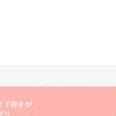
イド好きが
プリ