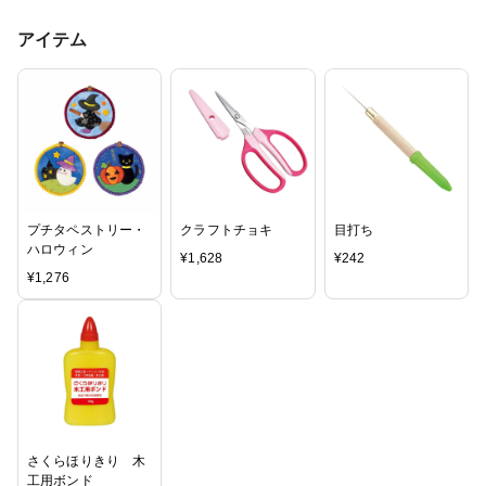
アイテム
プチタペストリー・
クラフトチョキ
目打ち
ハロウィン
¥
1,628
¥
242
¥
1,276
さくらほりきり 木
工用ボンド