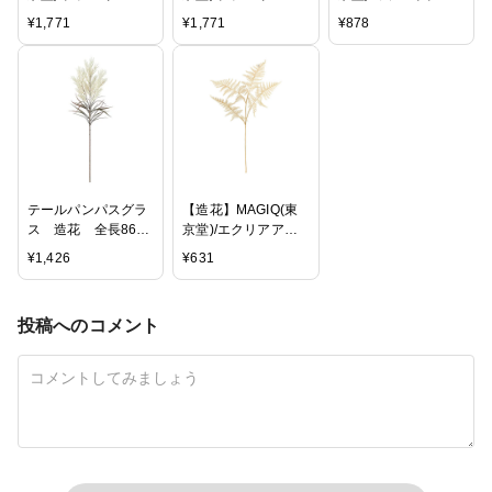
リーブランチ ミント
リーブランチ ベージ
ュラユーカリ ブラウ
¥
1,771
¥
1,771
¥
878
グリー
ュ/FM004086-
ングリー
ン/FM004086-
013【01】【取寄】
ン/FG003676【01】
022【01】【取寄】
【取寄】
テールパンパスグラ
【造花】MAGIQ(東
ス 造花 全長86
京堂)/エクリアアス
選べる 2色 クリ
パラガス #13
¥
1,426
¥
631
ーム グレイモーブ
BEIGE/FG005212-
013【01】【取寄】
投稿へのコメント