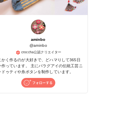
aminbo
@
aminbo
croccha公認クリエイター
にかく作るのが大好きで、どハマりして365日
か作っています。 主にパラグアイの伝統工芸ニ
ンドゥティや糸ボタンを制作しています。