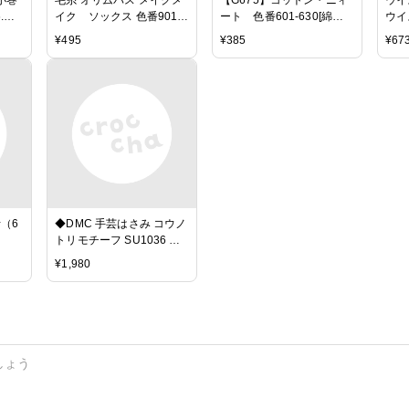
.ブ
イク ソックス 色番901
ート 色番601-630[綿
ウイ
(H)_5b_
100％ 並太-極太 40g玉巻
並太
¥
495
¥
385
¥
67
(約53m) 全31色]毛糸ピエ
ロ♪ 編み物 手編み 手芸
（6
◆DMC 手芸はさみ コウノ
トリモチーフ SU1036 全
長9.5cm◆シザース
¥
1,980
SCISSORS ハサミ 手芸