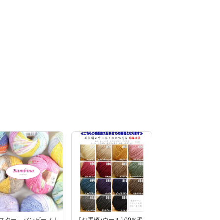
スター バンビーノ｜
『お手頃♪ウール100％毛