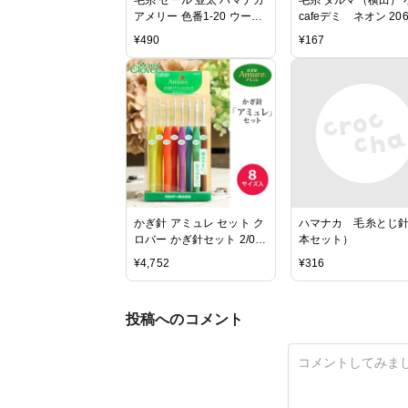
アメリー 色番1-20 ウール
cafeデミ ネオン 206
在庫商品
ルー (M)_b1_
¥
490
¥
167
かぎ針 アミュレ セット ク
ハマナカ 毛糸とじ針
ロバー かぎ針セット 2/0
本セット）
3/0 4/0 5/0 6/0 7/0 7.5/0
¥
4,752
¥
316
8/0 9/0 10/0号 毛糸 サマー
ヤーン 編み針 カギ針 編み
物用品 手編み 編み物 ハン
投稿へのコメント
ドメイド