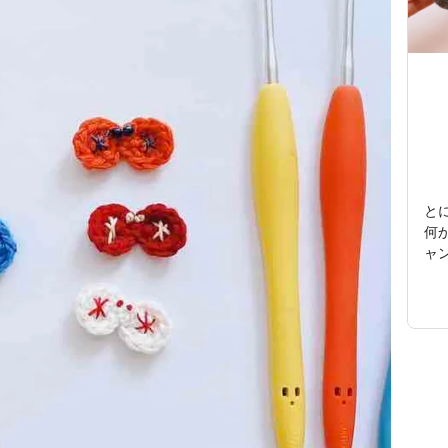
と
何
ャ