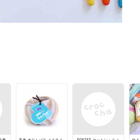
小巻
毛糸 オリムパス メイクメ
【G675】コットン・ニィ
ウイ