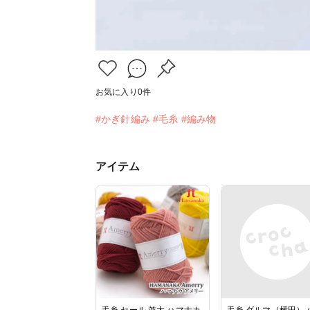
お気に入り
0
件
#かぎ針編み
#毛糸
#編み物
アイテム
毛糸 セール 並太 ハマナカ
毛糸 ダルマ（横田） 