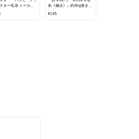
スター毛糸 トーカイ
糸《極太》』約30g巻き
糸長（約37m）
3
¥
145