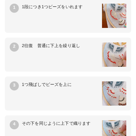
1段につき1つビーズをいれます
1
2往復 普通に下上を繰り返し
2
1つ飛ばしでビーズを上に
3
その下を同じように上下で織ります
4