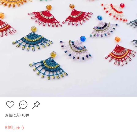
お気に入り
0
件
#刺しゅう