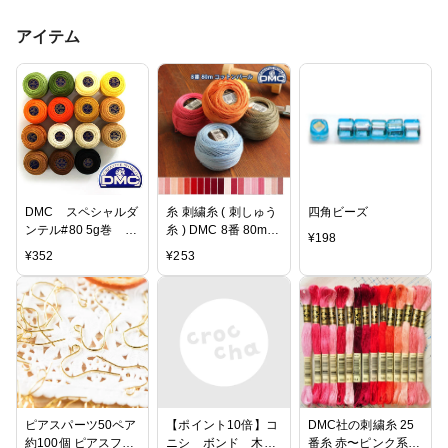
アイテム
DMC スペシャルダ
糸 刺繍糸 ( 刺しゅう
四角ビーズ
ンテル#80 5g巻 ペ
糸 ) DMC 8番 80m玉
¥
198
ージ3【80番手レー
巻き Art116 コットン
¥
352
¥
253
ス糸】
パール 【色見本番号
A】 | つくる楽しみ
ピアスパーツ50ペア
【ポイント10倍】コ
DMC社の刺繍糸 25
約100個 ピアスフッ
ニシ ボンド 木工
番糸 赤〜ピンク系全