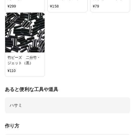
ク ゴールド 20mm
用 50g
16色から 《 刺しゅ
¥
299
¥
158
¥
79
ニッケルフリー アレ
う 刺繍糸 ミサンガ
ルギー対応 フック式
刺しゅう糸 マクラメ
シンプル 大量 約2cm
》
ピアス金具 アクセサ
リーパーツ ハンドメ
イド ピアス パーツ
さや工房 沙や工房
竹ビーズ 二分竹・
ジェット（黒）
¥
110
あると便利な工具や道具
ハサミ
作り方