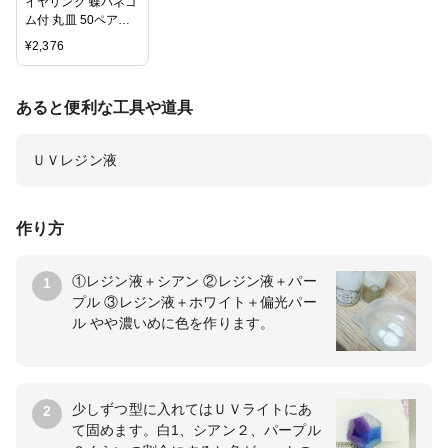
イヤリング 蝶バネゴ
ム付 丸皿 50ペア
（100個入）
¥
2,376
あると便利な工具や道具
ＵＶレジン液
作り方
①レジン液＋シアン ②レジン液＋パー
1
プル ③レジン液＋ホワイト＋偏光パー
ル やや濃いめに色を作ります。
少しずつ型に入れてはＵＶライトにあ
2
て固めます。白1、シアン２、パープル