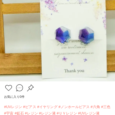
お気に入り
0
件
#UVレジン
#ピアス
#イヤリング
#ノンホールピアス
#六角
#三色
#宇宙
#鉱石
#レジン
#レジン液
#ＵＶレジン
#UVレジン液