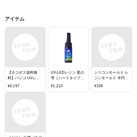
アイテム
【ネコポス送料無
UV-LEDレジン 星の
シリコンモールド レ
料】パジコ UVレジ
雫［ハードタイプ］
ジンモールド 半円＆
ン着色剤 宝石の雫
25ｇ
六角 ハンドメイド用
¥
4,197
¥
1,210
¥
108
12色セット ラメ キ
【1ヶ】
ラキラ グリッター
UVレジン ネオンカ
ラー 偏光パール