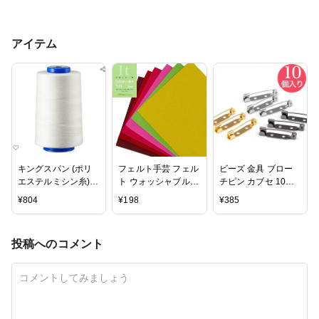
アイテム
キングスパン (ポリ
フェルト手芸 フェル
ビーズ 金具 ブロー
エステルミシン糸)
ト ウォッシャブルイ
チピン カブセ 10個
フジックス 60番
タリアンカラーフェ
入り ゴールド・シル
¥
804
¥
198
¥
385
手/3000m巻
ルト 2mm厚 【メー
バー・イブシ｜ビー
COL.403生成
ル便可】 | フエルト
ズ｜金具｜ブローチ
フェルトクラフト 手
カブセ｜アクセサリ
投稿へのコメント
芸 材料 手作り 手芸
ー｜
用品 生地 布 カット
フェルト ハンドメイ
ド パーツ カラーフ
ェルト 洗えるフェル
ト