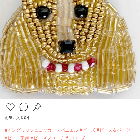
お気に入り
0
件
#イングリッシュコッカースパニエル
#ビーズ
#ビーズ＆パーツ
#ビーズ刺繍
#ビーズブローチ
#ブローチ