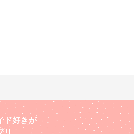
イド好きが
プリ