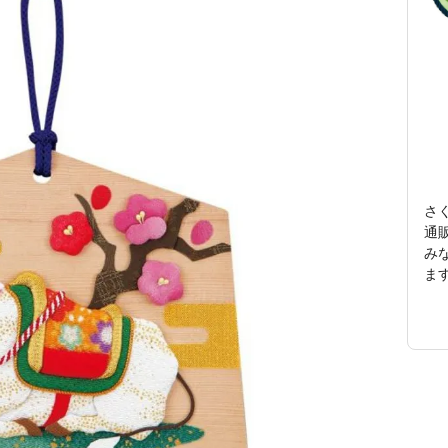
さ
通
み
ます