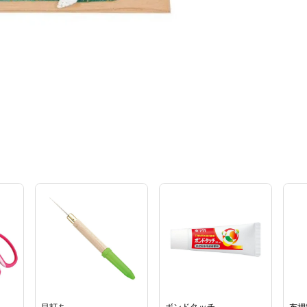
目打ち
ボンドタッチ
布押