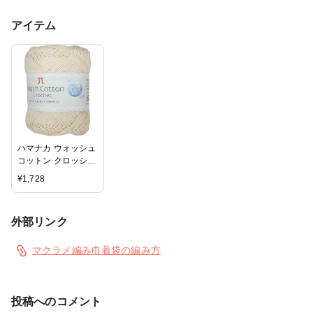
アイテム
ハマナカ ウォッシュ
コットン クロッシェ
毛糸 合細 col.102 ク
¥
1,728
リーム 系 25g 約
104m 5玉セット
3842
外部リンク
マクラメ編み巾着袋の編み方
投稿へのコメント