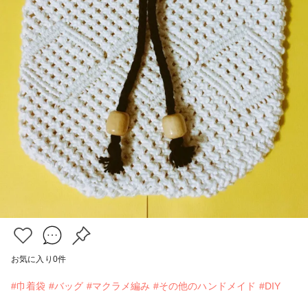
お気に入り
0
件
#巾着袋
#バッグ
#マクラメ編み
#その他のハンドメイド
#DIY