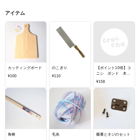
アイテム
カッティングボード
のこぎり
【ポイント10倍】コ
ニシ ボンド 木工
¥
100
¥
110
用 50g
¥
158
角棒
毛糸
蝶番とネジのセット