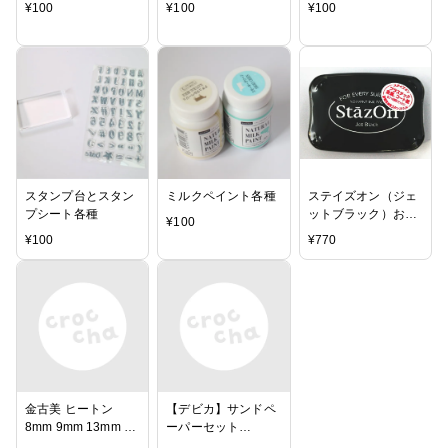
¥
100
¥
100
¥
100
スタンプ台とスタン
ミルクペイント各種
ステイズオン（ジェ
プシート各種
ットブラック）お名
¥
100
前スタンプ おなまえ
¥
100
¥
770
ポン個人印鑑 ハンコ
いんかん 就職祝い
印鑑セット はんこ
会社 ギフト 祝い プ
レゼント サプライ
金古美 ヒートン
【デビカ】サンドペ
8mm 9mm 13mm 3
ーパーセット
サイズセット アンテ
034301【紙ヤス