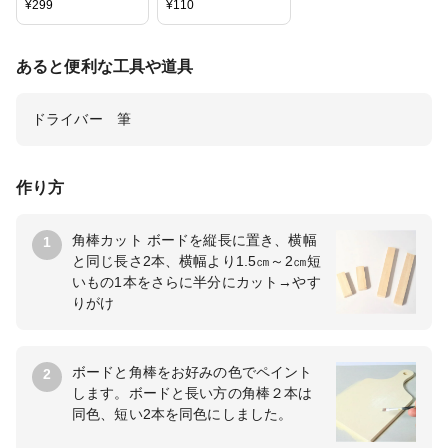
¥
299
¥
110
ィークゴールド カン
リ】【工作】【図
フック ネジ 螺子 留
工】【学校】【美
め具 接続パーツ ア
術】【送料無料】
あると便利な工具や道具
クセサリー パーツ
【配送方法は選べま
手芸 ハンドメイド
せん】
金具 ピアス イヤリ
ドライバー 筆
ング ネックレス ブ
レスレット アンクレ
ット チョーカー ス
トラップ 素材 材料
作り方
角棒カット ボードを縦長に置き、横幅
1
と同じ長さ2本、横幅より1.5㎝～2㎝短
いもの1本をさらに半分にカット→やす
りがけ
ボードと角棒をお好みの色でペイント
2
します。ボードと長い方の角棒２本は
同色、短い2本を同色にしました。