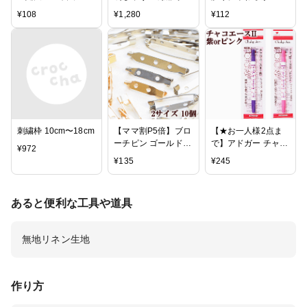
個セット（釦足/手作
ット ミサンガ 糸
フリネン /生地/布/麻/
¥
108
¥
1,280
¥
112
り/貼り付け/接着/オ
無地/エアータンブラ
リジナルボタン/レジ
ー/綿麻
ン/ヘアゴム/ハンド
メイド/デコ/手芸/パ
ーツ/副資材）
刺繍枠 10cm〜18cm
【ママ割P5倍】ブロ
【★お一人様2点ま
ーチピン ゴールド
で】アドガー チャコ
¥
972
シルバー 10個セット
エース2 全2色 《 ハ
¥
135
¥
245
2サイズ (3つ穴/2つ
ンドメイド 手芸 手
穴) コサージュピン
作り 印付け パッチ
安全ピン
ワーク ソーイング
あると便利な工具や道具
洋裁 和裁 印 チャコ
チャコペン チャコエ
ース 》
無地リネン生地
作り方