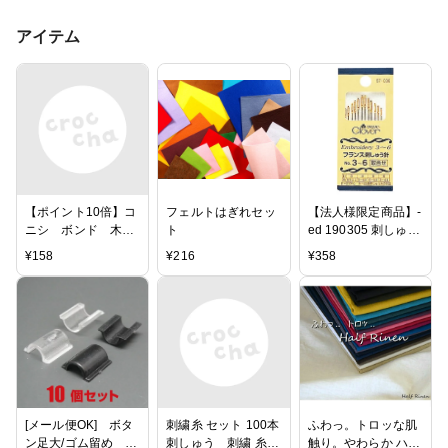
アイテム
【ポイント10倍】コ
フェルトはぎれセッ
【法人様限定商品】-
ニシ ボンド 木工
ト
ed 190305 刺しゅう
用 50g
針セット 3〜6号 メ
¥
158
¥
216
¥
358
ーカー名 クロバー-
【教育・福祉】
[メール便OK] ボタ
刺繍糸 セット 100本
ふわっ。トロッな肌
ン足大/ゴム留め 10
刺しゅう 刺繍 糸セ
触り。やわらか ハー