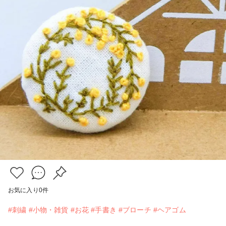
お気に入り
0
件
#刺繍
#小物・雑貨
#お花
#手書き
#ブローチ
#ヘアゴム