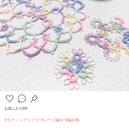
お気に入り
0
件
#タティングレース
#レース編み
#編み物