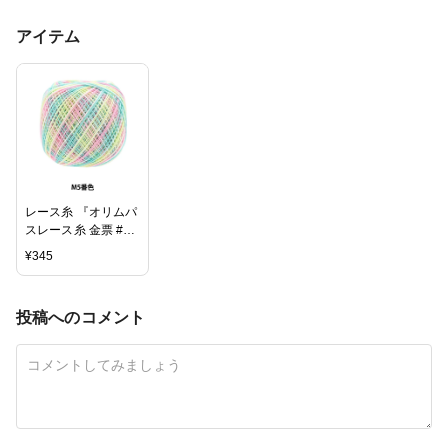
アイテム
レース糸 『オリムパ
スレース糸 金票 #40
10g (ミックス) M5番
¥
345
色』 Olympus オリ
ムパス オリンパス
投稿へのコメント