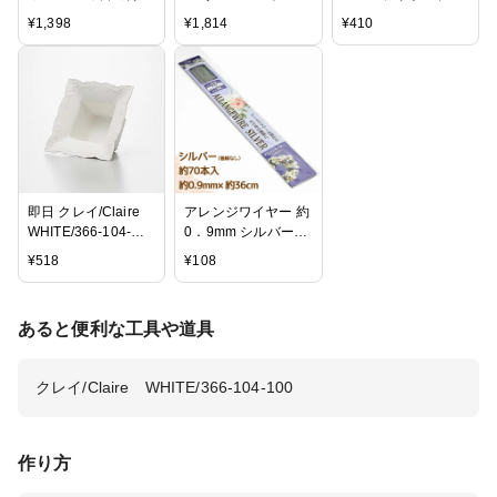
大地/オオチノウエン
ジサイ ピスタチオ【
フラワー ドライフラ
¥
1,398
¥
1,814
¥
410
(ソクジツ) ソフトラ
部材 花材資材 材料
ワー用
イスフラワー 白 ハ
ハーバリウム 教室
ーバリウム
黄緑色 ライトグリー
ン 】
即日 クレイ/Claire
アレンジワイヤー 約
WHITE/366-104-
0．9mm シルバー
100《 花器、リース
（9065989）送料別
¥
518
¥
108
花器・花瓶 フレーム
通常配送
花器 》
あると便利な工具や道具
クレイ/Claire WHITE/366-104-100
作り方