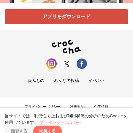
アプリをダウンロード
読みもの
みんなの投稿
イベント
プライバシーポリシー
利用規約
企業情報
当サイトでは、利便性向上および利用状況の分析のためCookieを
お問い合わせ
使用しています。
プライバシーポリシー
拒否する
同意する
Copyright ©
2026
tryangle Co., Ltd. All Rights Reserved.