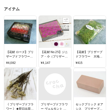
アイテム
【花材 ローズ】プリ
【花材 No.25】ジニ
【花材】プリザーブ
ザーブドフラワー
ア・小（プリザーブ
ドフラワー 大地農
大地農園ローズビビ
ドフラワー/大地農
園アイスランドモス
¥
4,082
¥
4,147
¥
415
アン・カラーアソー
園）箱売り【ハーバ
小袋 フレッシュグ
ト1箱24輪入り レ
リウム/フラワーアレ
リーン
ッドミックス
ンジメント/リース/
サシェ/フローラルワ
ックス/キャンドル/
メディスンボトル/ア
ロマワックスに】
《 プリザーブドフラ
プリザーブドフラワ
セックブリック オア
ワー 》★即日出荷★
ー ヴェルモント ア
シス プリザーブド