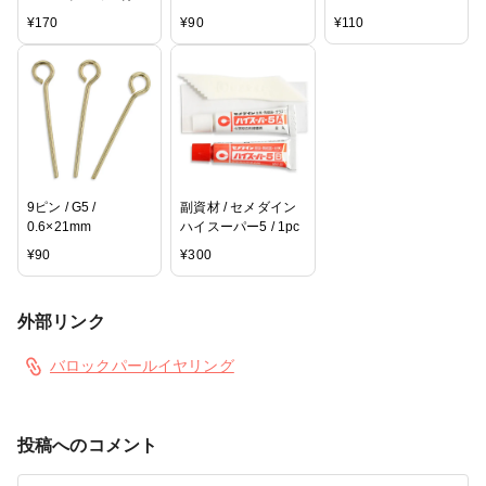
/ G5 / 1ペア
¥
170
¥
90
¥
110
9ピン / G5 /
副資材 / セメダイン
0.6×21mm
ハイスーパー5 / 1pc
¥
90
¥
300
外部リンク
バロックパールイヤリング
投稿へのコメント