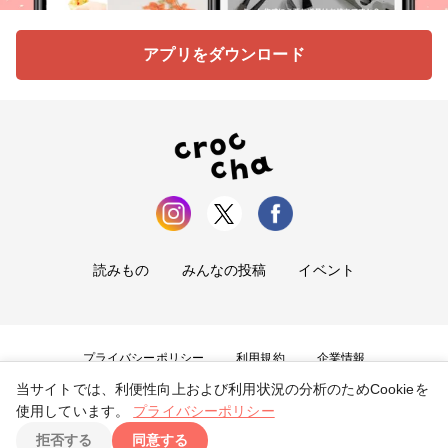
アプリをダウンロード
読みもの
みんなの投稿
イベント
プライバシーポリシー
利用規約
企業情報
当サイトでは、利便性向上および利用状況の分析のためCookieを
お問い合わせ
使用しています。
プライバシーポリシー
拒否する
同意する
Copyright ©
2026
tryangle Co., Ltd. All Rights Reserved.