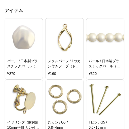
アイテム
パール / 日本製プラ
メタルパーツ / 1つカ
パール / 日本製プラ
スチックパール（貼
ン付きフープ（ドロ
スチックパール（ラ
り付け ヘキサゴン）
ップ ツイスト・
ウンド・つや消し）
¥
270
¥
160
¥
320
/ PF0（ホワイト） /
4124） / G5
/ PF0（ホワイト） /
14mm
8mm
イヤリング（貼付部
丸カン / G5 /
Tピン / G5 /
10mm平皿 カン付）
0.8×4mm
0.6×15mm