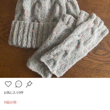
お気に入り
0
件
#編み物