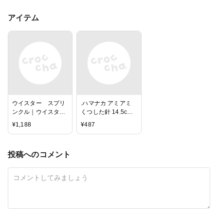
アイテム
ウイスター スプリ
.ハマナカ アミアミ
ンクル｜ウイスター
くつした針 14.5cm 6
毛糸 あみもの トー
号,7号,8号 あみ針
¥
1,188
¥
487
カイ ニット帽 ハン
ドウォーマー 編み図
付き
投稿へのコメント